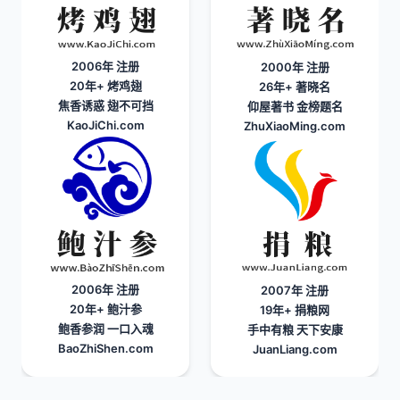
2006年 注册
2000年 注册
20年+
烤鸡翅
26年+
著晓名
焦香诱惑 翅不可挡
仰屋著书 金榜题名
KaoJiChi.com
ZhuXiaoMing.com
2006年 注册
2007年 注册
20年+
鲍汁参
19年+
捐粮网
鲍香参润 一口入魂
手中有粮 天下安康
BaoZhiShen.com
JuanLiang.com