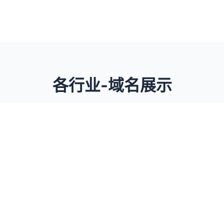
各行业-域名展示
一站式解决公司建站需求
域
名
www.QiFang.net
www.NaiChaWu.com