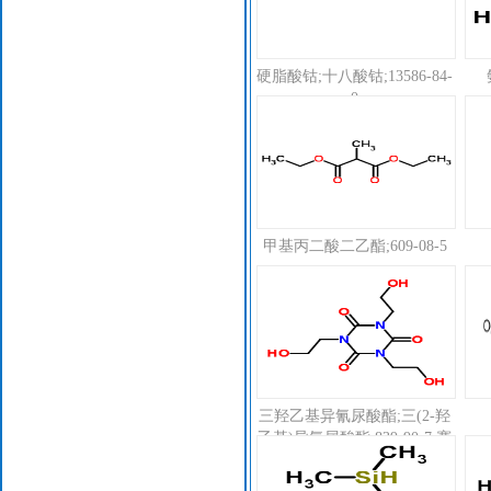
硬脂酸钴;十八酸钴;13586-84-
0
甲基丙二酸二乙酯;609-08-5
三羟乙基异氰尿酸酯;三(2-羟
乙基)异氰尿酸酯;839-90-7;赛
克