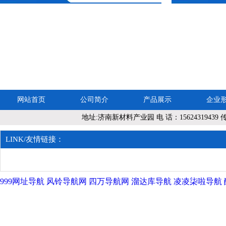
对苯二酚 CAS 123-31-9
网站首页
公司简介
产品展示
企业
地址:济南新材料产业园 电 话：15624319439 传 真
en
三氟乙酸乙酯 383-63-1
LINK/友情链接：
999网址导航
风铃导航网
四万导航网
溜达库导航
凌凌柒啦导航
2-氟-6-三氟甲基苯磺酰氯
405264-04-2