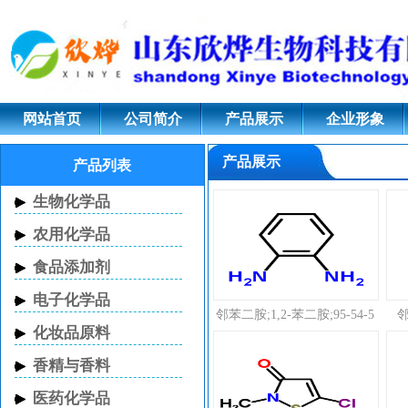
N-乙烯基吡咯烷酮,聚维酮k30
原药,固体甲醇钠
网站首页
公司简介
产品展示
企业形象
产品展示
产品列表
生物化学品
农用化学品
食品添加剂
电子化学品
邻苯二胺;1,2-苯二胺;95-54-5
邻
化妆品原料
香精与香料
医药化学品