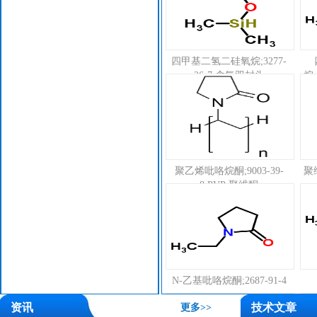
四甲基二氢二硅氧烷;3277-
26-7;含氢双封头
烷;
聚乙烯吡咯烷酮;9003-39-
聚维
8;PVP;聚维酮
N-乙基吡咯烷酮;2687-91-4
资讯
技术文章
更多>>