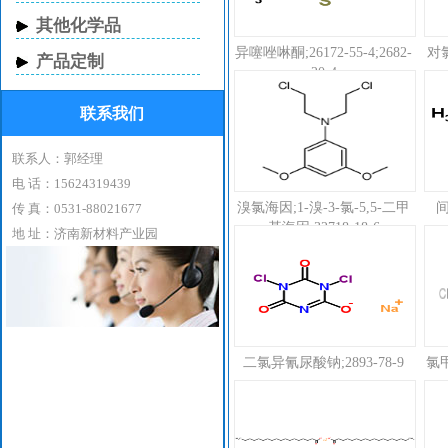
其他化学品
异噻唑啉酮;26172-55-4;2682-
对
产品定制
20-4
联系我们
联系人：郭经理
电 话：15624319439
溴氯海因;1-溴-3-氯-5,5-二甲
间
传 真：0531-88021677
基海因;32718-18-6
地 址：济南新材料产业园
二氯异氰尿酸钠;2893-78-9
氯