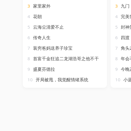
3
家里家外
3
九门
4
花朝
4
完美
5
云海尘清爱不止
5
封神
6
传奇人生
6
四渡
7
装穷爸妈送养子珍宝
7
角头
8
首富千金狂追二龙湖浩哥之他不干
8
年会
9
盛夏芬德拉
9
今晚
10
开局被甩，我觉醒情绪系统
10
小