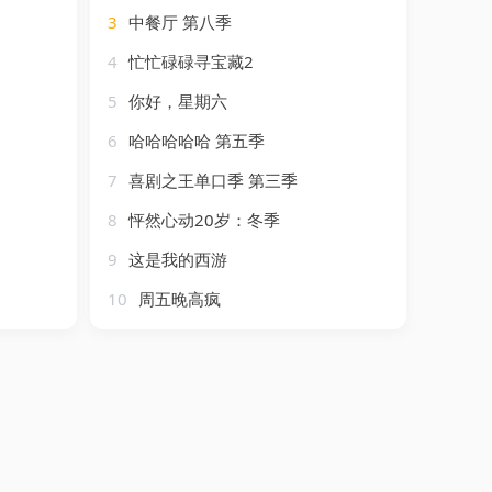
3
中餐厅 第八季
4
忙忙碌碌寻宝藏2
5
你好，星期六
6
哈哈哈哈哈 第五季
7
喜剧之王单口季 第三季
8
怦然心动20岁：冬季
9
这是我的西游
10
周五晚高疯