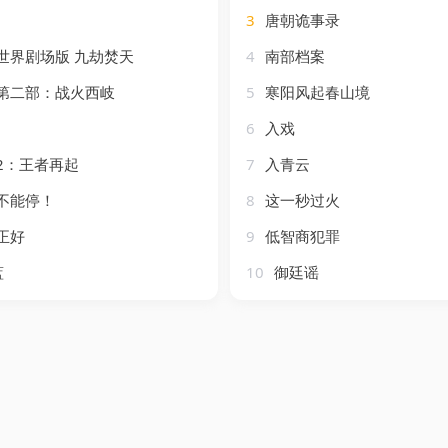
3
唐朝诡事录
世界剧场版 九劫焚天
4
南部档案
第二部：战火西岐
5
寒阳风起春山境
6
入戏
2：王者再起
7
入青云
不能停！
8
这一秒过火
正好
9
低智商犯罪
蓝
10
御廷谣