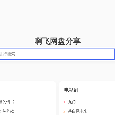
啊飞网盘分享
电视剧
嬷的情书
1
九门
：斗阵欸
2
兵自风中来