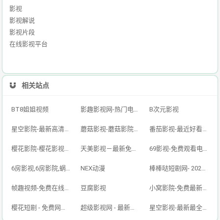
影视
影视解说
影视片段
在线影视平台
相关站点
BT8姐姐视频
影趣影视网-热门电影推荐-精彩电视剧和短剧高清大片免费在线观看
B次元影视
星空影院-最新高清电影热播电视剧免费在线观看
蘑菇影视-蘑菇影院-最新免费电影电视剧在线观看
番茄影视-最近好看的电视剧最新电影观赏网站-番茄免费影院
樱花影院-樱花影视-最新免费电影电视剧在线观看
天美影视－最新免费电影电视剧在线观看
69影视-免费观看电影电视剧 - 69影视
6房影视,6房影院,蜗居影视,全网免vip电影
NEX动漫
棒棒哒短剧网- 2025热门短剧免费看｜竖屏高清完整版｜每日百部更新 - 2025热门短剧免费看｜竖屏高清完整版｜每日百部更新
帧趣视频-免费在线观看
豆腐影视
小窝影院-免费最新在线电影电视剧
樱花短剧 - 免费网盘搜索引擎｜短剧·电影·电视剧｜影视·软件·学习资料
超级影视网 - 最新电影大片 - 高清播播影院 - 最新好看的电视剧免费在线观看 - www.cj1.cc
星空影视-最新最全影视免费在线观看