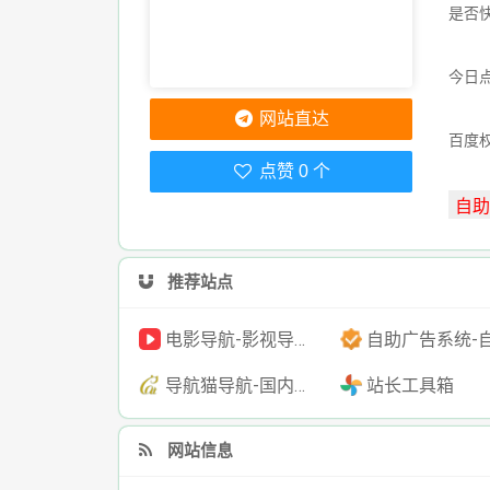
是否
今日点
网站直达
百度
点赞 0 个
推荐站点
电影导航-影视导航-电影搜索-影视搜索-电影站收录
自助广告系统-自助广告源码-自助投放广告
导航猫导航-国内专业的技术资源网分类平台
站长工具箱
网站信息