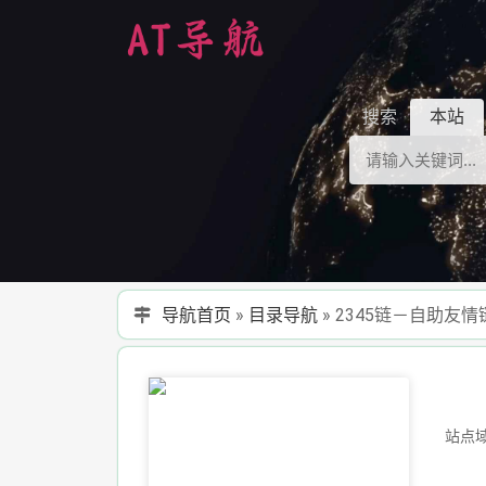
搜索
本站
导航首页
»
目录导航
»
2345链－自助友情
站点域名