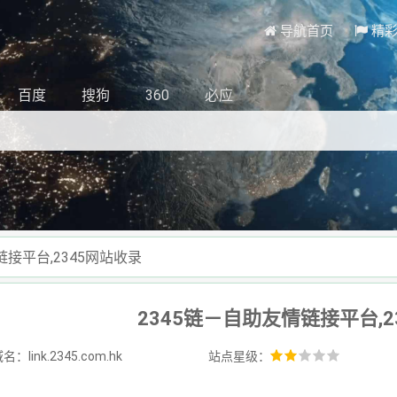
导航首页
精
百度
搜狗
360
必应
链接平台,2345网站收录
2345链－自助友情链接平台,2
：link.2345.com.hk
站点星级：