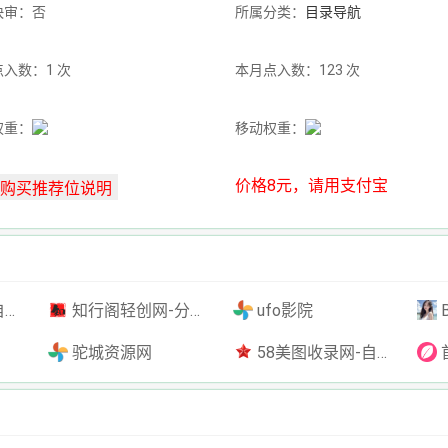
快审：否
所属分类：
目录导航
入数：1 次
本月点入数：123 次
权重：
移动权重：
价格8元，请用支付宝
插件
知行阁轻创网-分享网络赚钱项目-全网首发副业项目实操平台-副业创业项目网
ufo影院
驼城资源网
58美图收录网-自动收录网站-流量交换-自动链
首