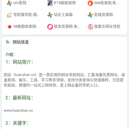
ufo影院
BT8姐姐视频
606收录网,免费自动秒收录网址,提供自动收录,网站导航大全源码,自动链,友情链接交换。
导航猫导航-国内专业的技术资源网分类平台
站长工具箱
驼城资源网
58美图收录网-自动收录网站-流量交换-自动链
首发资源网-免费资源下载-最新php源码下载-热门资源下载
我要乐网址导航
网站信息
介绍：
1：网站简介：
团站（tuanzhan.cn）是一款实用的网址导航网站，汇集海量优质网址，涵
盖新闻、娱乐、工具、学习等多领域，支持分类查询与快速跳转，为您提
供高效、便捷的一站式上网体验，是上网必备的导航入口。
2：最新网址：
www.tuanzhan.cn
3：关键字：