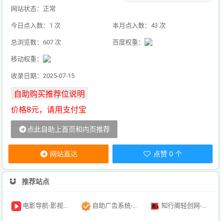
网站状态：正常
今日点入数：1 次
本月点入数：43 次
总浏览数：607 次
百度权重：
移动权重：
收录日期：2025-07-15
价格8元，请用支付宝
点此自助上首页和内页推荐
网站直达
点赞 0 个
推荐站点
电影导航-影视导航-电影搜索-影视搜索-电影站收录
自助广告系统-自助广告源码-自助投放广告插件
知行阁轻创网-分享网络赚钱项目-全网首发副业项目实操平台-副业创业项目网