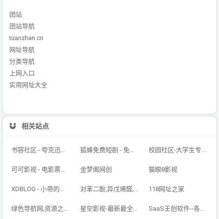
团站
团站导航
tuanzhan.cn
网址导航
分类导航
上网入口
实用网址大全
相关站点
书容社区 - 夸克迅雷百度网盘资源,网盘资源搜索,免费好用的云盘搜索引擎！
狐蜂免费短剧 - 免费短剧看全集抖音短剧搜索引擎 - 搜剧网-免费资源搜索平台抖音短剧--搜索神器
校园社区-大学生专属的校园交友平台
可可影视 - 电影票房排行榜,imdb评分,影评,找最好看的影视
金梦阁网创
猫眼8影视
XDBLOG - 小帝的个人博客
对苯二酚,异戊烯醛,异戊烯醇321,防黄剂,丁酰肼原药,甲醇钠溶液,乙醇钠溶液_山东欣烨生物
118网址之家
绿色导航网,资源之家,搜索大全,绿色软件,资源快讯,安全的专业导航站
星空影视-最新最全影视免费在线观看
SaaS王创软件--各种小程序个人博客企业网站搭建-小红书/抖音/快手全自动引流获客工具-王创科技