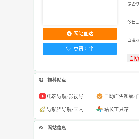
是否
今日点
网站直达
百度
点赞 0 个
推荐站点
电影导航-影视导航-电影搜索-影视搜索-电影站收录
自助广告系统-自助广告源码-自助投放广告
导航猫导航-国内专业的技术资源网分类平台
站长工具箱
网站信息