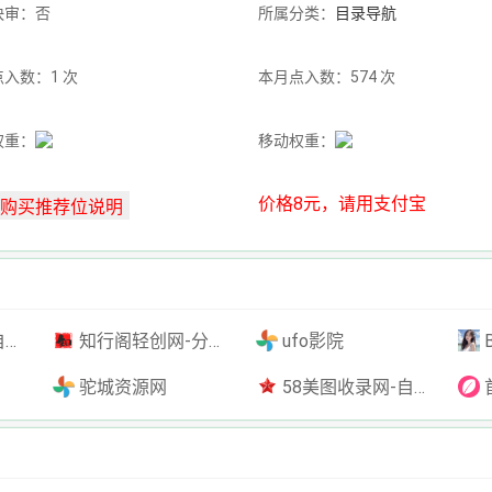
快审：否
所属分类：
目录导航
入数：1 次
本月点入数：574 次
权重：
移动权重：
价格8元，请用支付宝
插件
知行阁轻创网-分享网络赚钱项目-全网首发副业项目实操平台-副业创业项目网
ufo影院
驼城资源网
58美图收录网-自动收录网站-流量交换-自动链
首