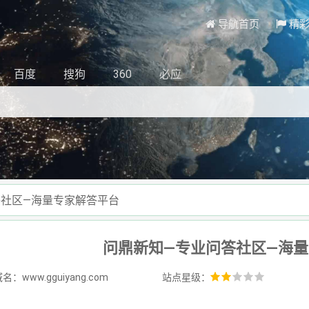
导航首页
精
百度
搜狗
360
必应
答社区—海量专家解答平台
问鼎新知—专业问答社区—海
：www.gguiyang.com
站点星级：