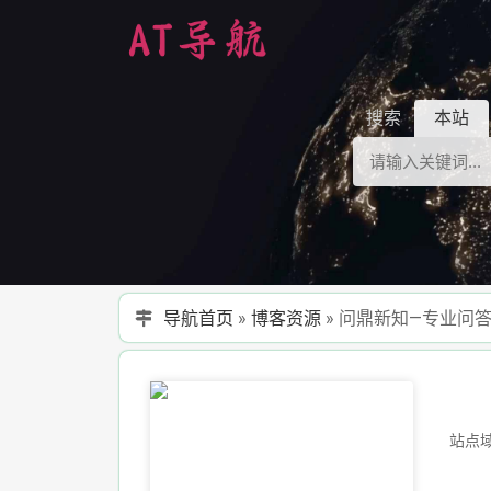
搜索
本站
导航首页
»
博客资源
»
问鼎新知—专业问
站点域名