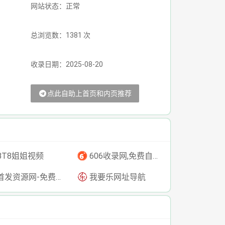
网站状态：正常
总浏览数：1381 次
收录日期：2025-08-20
点此自助上首页和内页推荐
BT8姐姐视频
606收录网,免费自动秒收录网址,提供自动收录,网站导航大全源码,自动链,友情链接交换。
发资源网-免费资源下载-最新php源码下载-热门资源下载
我要乐网址导航