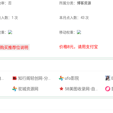
快审：否
所属分类：
博客资源
入数：1 次
本月点入数：43 次
权重：
移动权重：
价格8元，请用支付宝
插件
知行阁轻创网-分享网络赚钱项目-全网首发副业项目实操平台-副业创业项目网
ufo影院
驼城资源网
58美图收录网-自动收录网站-流量交换-自动链
首