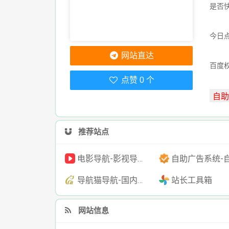
是否
今日点
网站直达
百度
点赞 0 个
推荐站点
电影导航-影视导航-电影搜索-影视搜索-电影站收录
自助广告系统-自助广告源码-自助投放广告
导航猫导航-国内专业的技术资源网分类平台
站长工具箱
网站信息