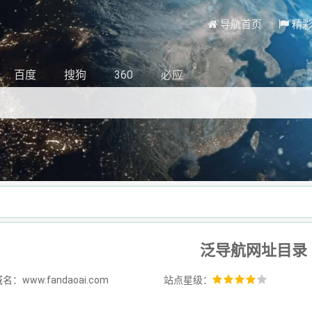
导航首页
精
百度
搜狗
360
必应
泛导航网址目录
：www.fandaoai.com
站点星级：