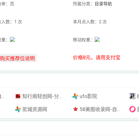
快审：否
所属分类：
目录导航
入数：1 次
本月点入数：2 次
权重：
移动权重：
价格8元，请用支付宝
插件
知行阁轻创网-分享网络赚钱项目-全网首发副业项目实操平台-副业创业项目网
ufo影院
驼城资源网
58美图收录网-自动收录网站-流量交换-自动链
首