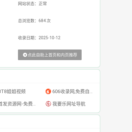
网站状态：正常
总浏览数：684 次
收录日期：2025-10-12
点此自助上首页和内页推荐
BT8姐姐视频
606收录网,免费自动秒收录网址,提供自动收录,网站导航大全源码,自动链,友情链接交换。
发资源网-免费资源下载-最新php源码下载-热门资源下载
我要乐网址导航