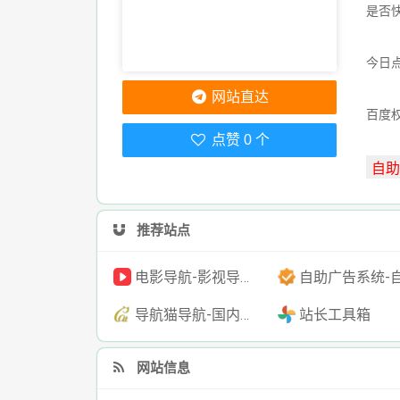
是否
今日点
网站直达
百度
点赞 0 个
推荐站点
电影导航-影视导航-电影搜索-影视搜索-电影站收录
自助广告系统-自助广告源码-自助投放广告
导航猫导航-国内专业的技术资源网分类平台
站长工具箱
网站信息