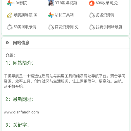
ufo影院
BT8姐姐视频
606收录网,免费自动秒收录网址,提供自动收录,网站导航大全源码,自动链,友情链接交换。
导航猫导航-国内专业的技术资源网分类平台
站长工具箱
驼城资源网
58美图收录网-自动收录网站-流量交换-自动链
首发资源网-免费资源下载-最新php源码下载-热门资源下载
我要乐网址导航
网站信息
介绍：
1：网站简介：
千帆导航是一个精选优质网站与实用工具的纯净网址导航平台。聚合学习
资源、效率工具、创作社区与生活服务，让上网更简单、更高效。启航，
从千帆开始。
2：最新网址：
www.qianfandh.com
3：关键字：