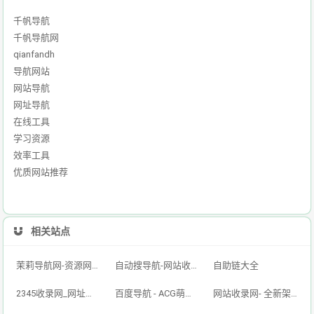
千帆导航
千帆导航网
qianfandh
导航网站
网站导航
网址导航
在线工具
学习资源
效率工具
优质网站推荐
相关站点
茉莉导航网-资源网址导航,汇集各大资源网,全网优质技术教程网
自动搜导航-网站收录-自动收录网-网址收录-自动秒收录
自助链大全
2345收录网_网址导航_免费收录网站_自动收录网_秒收录
百度导航 - ACG萌次元丨ACG导航网丨二次元导航丨资源网导航丨福利网址导航 - BaiDu导航
网站收录网- 全新架构自动秒收录网址导航，实现自主提交，自动化收录，打造百万网址库