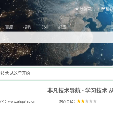
导航首页
精
百度
搜狗
360
必应
习技术 从这里开始
非凡技术导航 - 学习技术 
：www.ahqutao.cn
站点星级：