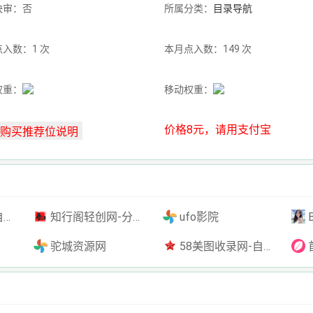
快审：否
所属分类：
目录导航
入数：1 次
本月点入数：149 次
权重：
移动权重：
价格8元，请用支付宝
插件
知行阁轻创网-分享网络赚钱项目-全网首发副业项目实操平台-副业创业项目网
ufo影院
驼城资源网
58美图收录网-自动收录网站-流量交换-自动链
首