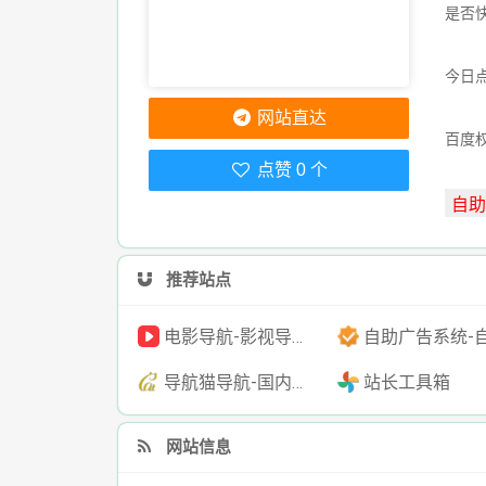
是否
今日点
网站直达
百度
点赞 0 个
推荐站点
电影导航-影视导航-电影搜索-影视搜索-电影站收录
自助广告系统-自助广告源码-自助投放广告
导航猫导航-国内专业的技术资源网分类平台
站长工具箱
网站信息