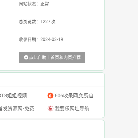
网站状态：正常
总浏览数：1227 次
收录日期：2024-03-19
点此自助上首页和内页推荐
BT8姐姐视频
606收录网,免费自动秒收录网址,提供自动收录,网站导航大全源码,自动链,友情链接交换。
发资源网-免费资源下载-最新php源码下载-热门资源下载
我要乐网址导航