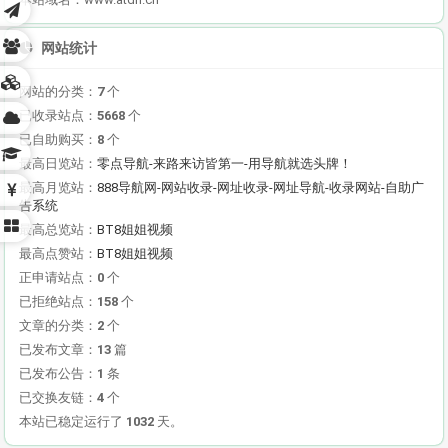
网站统计
网站的分类：
7
个
已收录站点：
5668
个
已自助购买：
8
个
最高日览站：
零点导航-来路来访皆第一-用导航就选头牌！
最高月览站：
888导航网-网站收录-网址收录-网址导航-收录网站-自助广
告系统
最高总览站：
BT8姐姐视频
最高点赞站：
BT8姐姐视频
正申请站点：
0
个
已拒绝站点：
158
个
文章的分类：
2
个
已发布文章：
13
篇
已发布公告：
1
条
已交换友链：
4
个
本站已稳定运行了
1032
天。