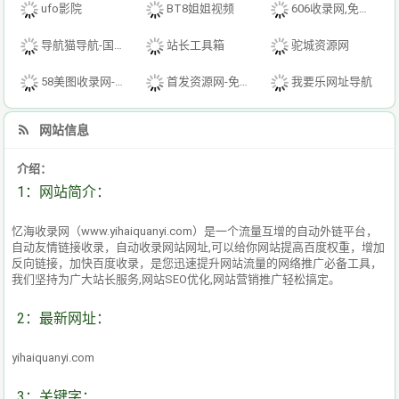
ufo影院
BT8姐姐视频
606收录网,免费自动秒收录网址,提供自动收录,网站导航大全源码,自动链,友情链接交换。
导航猫导航-国内专业的技术资源网分类平台
站长工具箱
驼城资源网
58美图收录网-自动收录网站-流量交换-自动链
首发资源网-免费资源下载-最新php源码下载-热门资源下载
我要乐网址导航
网站信息
介绍：
1：网站简介：
忆海收录网（www.yihaiquanyi.com）是一个流量互增的自动外链平台，
自动友情链接收录，自动收录网站网址,可以给你网站提高百度权重，增加
反向链接，加快百度收录，是您迅速提升网站流量的网络推广必备工具，
我们坚持为广大站长服务,网站SEO优化,网站营销推广轻松搞定。
2：最新网址：
yihaiquanyi.com
3：关键字：