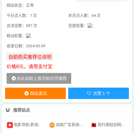
网站状态：正常
今日点入数：1 次
本月点入数：64 次
总浏览数：857 次
百度权重：
移动权重：
收录日期：2024-05-09
价格8元，请用支付宝
点此自助上首页和内页推荐
网站直达
点赞 1 个
推荐站点
电影导航-影视导航-电影搜索-影视搜索-电影站收录
自助广告系统-自助广告源码-自助投放广告插件
知行阁轻创网-分享网络赚钱项目-全网首发副业项目实操平台-副业创业项目网