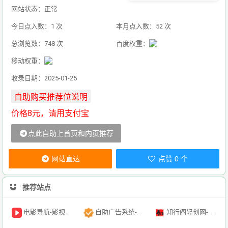
网站状态：正常
今日点入数：1 次
本月点入数：52 次
总浏览数：748 次
百度权重：
移动权重：
收录日期：2025-01-25
价格8元，请用支付宝
点此自助上首页和内页推荐
网站直达
点赞 0 个
推荐站点
电影导航-影视导航-电影搜索-影视搜索-电影站收录
自助广告系统-自助广告源码-自助投放广告插件
知行阁轻创网-分享网络赚钱项目-全网首发副业项目实操平台-副业创业项目网