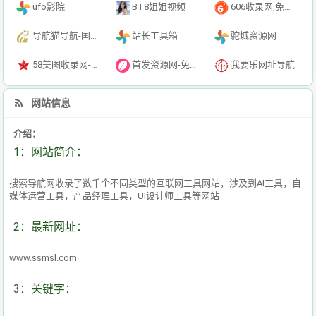
ufo影院
BT8姐姐视频
606收录网,免费自动秒收录网址,提供自动收录,网站导航大全源码,自动链,友情链接交换。
导航猫导航-国内专业的技术资源网分类平台
站长工具箱
驼城资源网
58美图收录网-自动收录网站-流量交换-自动链
首发资源网-免费资源下载-最新php源码下载-热门资源下载
我要乐网址导航
网站信息
介绍：
1：网站简介：
搜索导航网收录了数千个不同类型的互联网工具网站，涉及到AI工具，自
媒体运营工具，产品经理工具，UI设计师工具等网站
2：最新网址：
www.ssmsl.com
3：关键字：