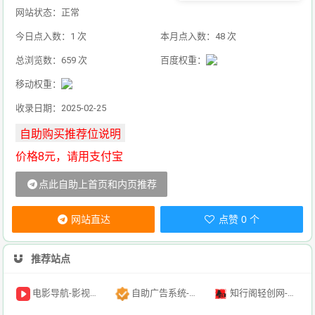
网站状态：正常
今日点入数：1 次
本月点入数：48 次
总浏览数：659 次
百度权重：
移动权重：
收录日期：2025-02-25
价格8元，请用支付宝
点此自助上首页和内页推荐
网站直达
点赞 0 个
推荐站点
电影导航-影视导航-电影搜索-影视搜索-电影站收录
自助广告系统-自助广告源码-自助投放广告插件
知行阁轻创网-分享网络赚钱项目-全网首发副业项目实操平台-副业创业项目网