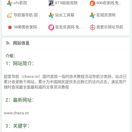
ufo影院
BT8姐姐视频
606收录网,免费自动秒收录网址,提供自动收录,网站导航大全源码,自动链,友情链接交换。
导航猫导航-国内专业的技术资源网分类平台
站长工具箱
驼城资源网
58美图收录网-自动收录网站-流量交换-自动链
首发资源网-免费资源下载-最新php源码下载-热门资源下载
我要乐网址导航
网站信息
介绍：
1：网站简介：
超爱导航（chaoa.cn）国内首屈一指的技术教程活动导航分类网，站点已
累计收录数千网站，累计为中国网民提供多达数亿的访问点击，满足用户
随时查阅最全面最权威的文章资讯教程
2：最新网址：
www.chaoa.cn
3：关键字：