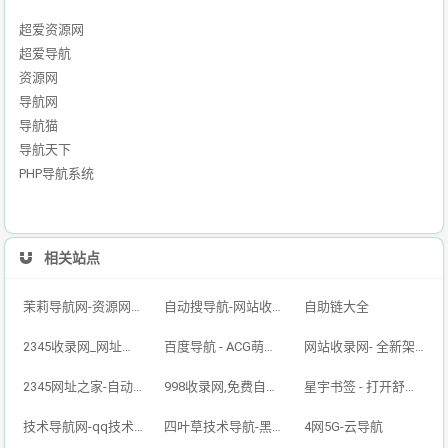
超爱资源网
超爱导航
资源网
导航网
导航猫
导航天下
PHP导航系统
相关站点
茉莉导航网-资源网址导航,汇集各大资源网,全网优质技术教程网
自动搜导航-网站收录-自动收录网-网址收录-自动秒收录
自助链大全
2345收录网_网址导航_免费收录网站_自动收录网_秒收录
百度导航 - ACG萌次元丨ACG导航网丨二次元导航丨资源网导航丨福利网址导航 - BaiDu导航
网站收录网- 全新架构自动秒收录网址导航，实现自主提交，自动化收录，打造百万网址库
2345网址之家-自动秒收录,好网址导航
998收录网,免费自动秒收录网址,提供自动收录,网站导航大全源码,自动链,友情链接交换。
星宇书签 - 打开舒适旅程，畅享资源之旅
技术导航网-qq技术导航网-专注网址收录研究
四叶草技术导航-黑科技,资源导航,云端,QQ技术导航网分享网络精品资源平台,多开,云端,网站源码,QQ技术,教程网,小刀娱乐网
4网5G-云导航