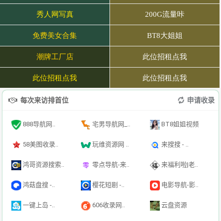
每次来访排首位
申请收录
888导航网..
宅男导航网_..
BT8姐姐视频
58美图收录..
玩维资源网 ..
来搜搜 - ..
鸿哥资源搜索..
零点导航-来..
来福利啦|老..
鸿菇盘搜 -..
樱花短剧 -..
电影导航-影..
一键上岛 -..
606收录网..
云盘资源