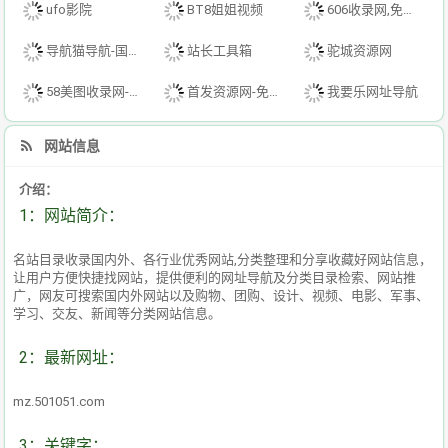
ufo影院
BT8姐姐视频
606收录网,免费自动秒收录网址,提供自动收录,网站导航大全源码,自动链,友情链接交换。
导航猫导航-国内专业的技术资源网分类平台
站长工具箱
驼城资源网
58美图收录网-自动收录网站-流量交换-自动链
首发资源网-免费资源下载-最新php源码下载-热门资源下载
我要乐网址导航
网站信息
介绍：
1：网站简介：
名站目录收录国内外、各行业优秀网站,分类整理和分享收藏好网站信息，
让用户方便快捷找网站，提供便利的网址导航及分类目录检索、网站推
广，网友可搜索国内外网站以及购物、团购、设计、视频、电影、军事、
学习、交友、新闻等分类网站信息。
2：最新网址：
mz.501051.com
3：关键字：