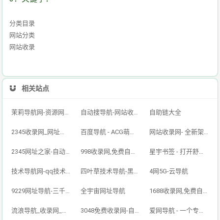
分类目录
网站分类
网站收录
相关站点
茉莉导航网-资源网址导航,汇集各大资源网,全网优质技术教程网
自动搜导航-网站收录-自动收录网-网址收录-自动秒收录
自助链大全
2345收录网_网址导航_免费收录网站_自动收录网_秒收录
百度导航 - ACG萌次元丨ACG导航网丨二次元导航丨资源网导航丨福利网址导航 - BaiDu导航
网站收录网- 全新架构自动秒收录网址导航，实现自主提交，自动化收录，打造百万网址库
2345网址之家-自动秒收录,好网址导航
998收录网,免费自动秒收录网址,提供自动收录,网站导航大全源码,自动链,友情链接交换。
星宇书签 - 打开舒适旅程，畅享资源之旅
技术导航网-qq技术导航网-专注网址收录研究
四叶草技术导航-黑科技,资源导航,云端,QQ技术导航网分享网络精品资源平台,多开,云端,网站源码,QQ技术,教程网,小刀娱乐网
4网5G-云导航
9229网址导航-三千万网民的首选（已创建12年）
全宇宙网址导航
1688收录网,免费自动秒收录网址,提供自动收录,网站导航大全源码,自动链,友情链接交换。
流浪导航_收录网_免费收录网站_自动收录网_秒收录
3048免费收录网-自动链接-友情链接网
爱网导航 - 一个专注收集分享优质免费资源的导航