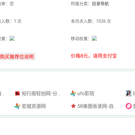
快审：否
所属分类：
目录导航
入数：1 次
本月点入数：1026 次
权重：
移动权重：
价格8元，请用支付宝
插件
知行阁轻创网-分享网络赚钱项目-全网首发副业项目实操平台-副业创业项目网
ufo影院
驼城资源网
58美图收录网-自动收录网站-流量交换-自动链
首