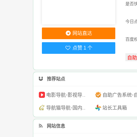
是否
今日点
网站直达
百度
点赞 1 个
推荐站点
电影导航-影视导航-电影搜索-影视搜索-电影站收录
自助广告系统-自助广告源码-自助投放广告
导航猫导航-国内专业的技术资源网分类平台
站长工具箱
网站信息