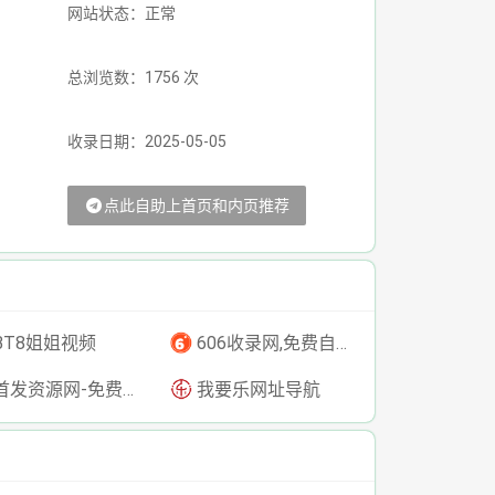
网站状态：正常
总浏览数：1756 次
收录日期：2025-05-05
点此自助上首页和内页推荐
BT8姐姐视频
606收录网,免费自动秒收录网址,提供自动收录,网站导航大全源码,自动链,友情链接交换。
发资源网-免费资源下载-最新php源码下载-热门资源下载
我要乐网址导航