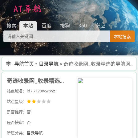
搜索
本站
百度
搜狗
360
必应
本站搜索
导航首页
»
目录导航
»
奇迹收录网_收录精选的导航网站_懒人导航系统v7.8华子版
奇迹收录网_收录精选的导航网站_懒人导航系统v7.8华子版
站点域名：ld7.7173yxw.xyz
站点星级：
是否推荐：否
是否快审：否
所属分类：
目录导航