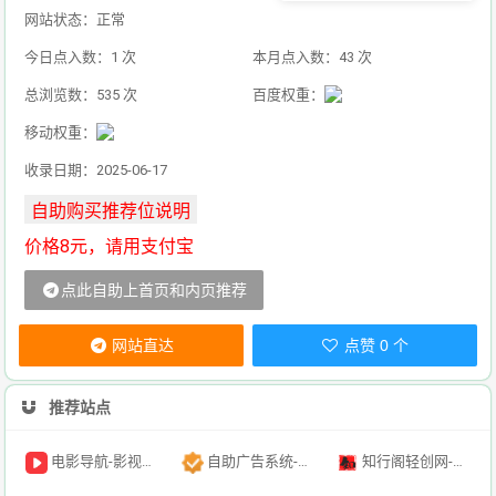
网站状态：正常
今日点入数：1 次
本月点入数：43 次
总浏览数：535 次
百度权重：
移动权重：
收录日期：2025-06-17
价格8元，请用支付宝
点此自助上首页和内页推荐
网站直达
点赞 0 个
推荐站点
电影导航-影视导航-电影搜索-影视搜索-电影站收录
自助广告系统-自助广告源码-自助投放广告插件
知行阁轻创网-分享网络赚钱项目-全网首发副业项目实操平台-副业创业项目网