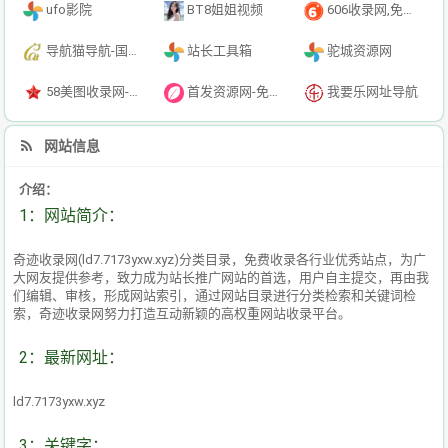
ufo影院
BT8姐姐视频
606收录网,免费自动秒收录网址,提供自动收录,网站导航大全源码,自动链,友情链接交换。
导航猫导航-国内专业的技术资源网分类平台
站长工具箱
驼城资源网
58美图收录网-自动收录网站-流量交换-自动链
首发资源网-免费资源下载-最新php源码下载-热门资源下载
我要乐网址导航
网站信息
介绍：
1：网站简介：
奇迹收录网(ld7.7173yxw.xyz)分类目录，免费收录各行业优秀站点，为广
大网友提供参考，致力成为站长推广网站的首选，用户自主提交，再由我
们编辑、审核，形成网站索引，通过网站目录进行分类检索和关键词检
索，奇迹收录网努力打造互动新颖的高权重网站收录平台。
2：最新网址：
ld7.7173yxw.xyz
3：关键字：