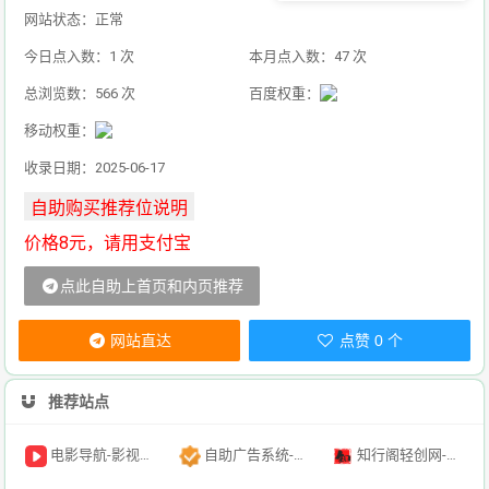
网站状态：正常
今日点入数：1 次
本月点入数：47 次
总浏览数：566 次
百度权重：
移动权重：
收录日期：2025-06-17
价格8元，请用支付宝
点此自助上首页和内页推荐
网站直达
点赞 0 个
推荐站点
电影导航-影视导航-电影搜索-影视搜索-电影站收录
自助广告系统-自助广告源码-自助投放广告插件
知行阁轻创网-分享网络赚钱项目-全网首发副业项目实操平台-副业创业项目网