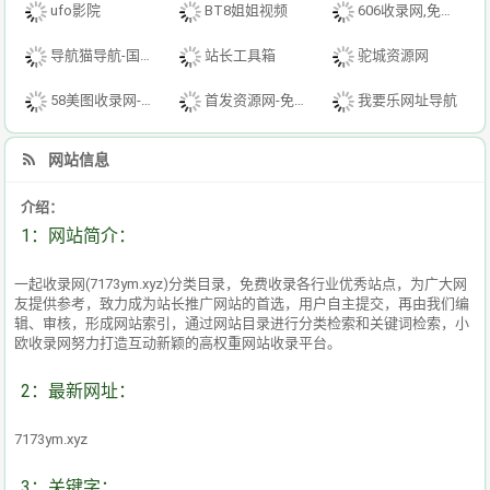
ufo影院
BT8姐姐视频
606收录网,免费自动秒收录网址,提供自动收录,网站导航大全源码,自动链,友情链接交换。
导航猫导航-国内专业的技术资源网分类平台
站长工具箱
驼城资源网
58美图收录网-自动收录网站-流量交换-自动链
首发资源网-免费资源下载-最新php源码下载-热门资源下载
我要乐网址导航
网站信息
介绍：
1：网站简介：
一起收录网(7173ym.xyz)分类目录，免费收录各行业优秀站点，为广大网
友提供参考，致力成为站长推广网站的首选，用户自主提交，再由我们编
辑、审核，形成网站索引，通过网站目录进行分类检索和关键词检索，小
欧收录网努力打造互动新颖的高权重网站收录平台。
2：最新网址：
7173ym.xyz
3：关键字：