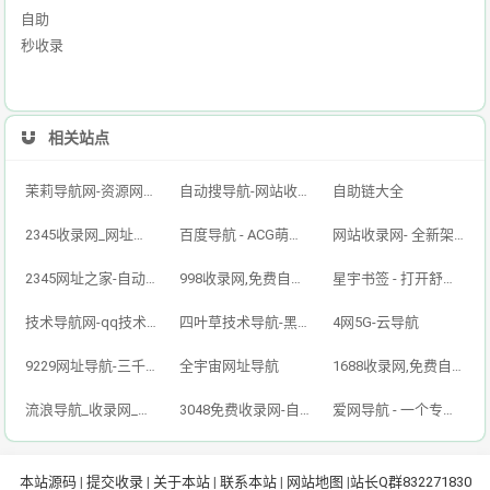
自助
秒收录
相关站点
茉莉导航网-资源网址导航,汇集各大资源网,全网优质技术教程网
自动搜导航-网站收录-自动收录网-网址收录-自动秒收录
自助链大全
2345收录网_网址导航_免费收录网站_自动收录网_秒收录
百度导航 - ACG萌次元丨ACG导航网丨二次元导航丨资源网导航丨福利网址导航 - BaiDu导航
网站收录网- 全新架构自动秒收录网址导航，实现自主提交，自动化收录，打造百万网址库
2345网址之家-自动秒收录,好网址导航
998收录网,免费自动秒收录网址,提供自动收录,网站导航大全源码,自动链,友情链接交换。
星宇书签 - 打开舒适旅程，畅享资源之旅
技术导航网-qq技术导航网-专注网址收录研究
四叶草技术导航-黑科技,资源导航,云端,QQ技术导航网分享网络精品资源平台,多开,云端,网站源码,QQ技术,教程网,小刀娱乐网
4网5G-云导航
9229网址导航-三千万网民的首选（已创建12年）
全宇宙网址导航
1688收录网,免费自动秒收录网址,提供自动收录,网站导航大全源码,自动链,友情链接交换。
流浪导航_收录网_免费收录网站_自动收录网_秒收录
3048免费收录网-自动链接-友情链接网
爱网导航 - 一个专注收集分享优质免费资源的导航
本站源码
|
提交收录
|
关于本站
|
联系本站
|
网站地图
|
站长Q群832271830