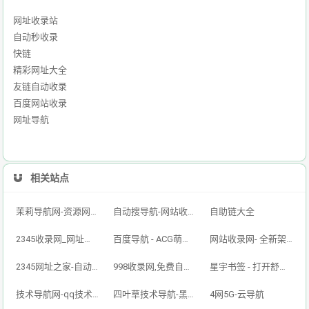
网址收录站
自动秒收录
快链
精彩网址大全
友链自动收录
百度网站收录
网址导航
相关站点
茉莉导航网-资源网址导航,汇集各大资源网,全网优质技术教程网
自动搜导航-网站收录-自动收录网-网址收录-自动秒收录
自助链大全
2345收录网_网址导航_免费收录网站_自动收录网_秒收录
百度导航 - ACG萌次元丨ACG导航网丨二次元导航丨资源网导航丨福利网址导航 - BaiDu导航
网站收录网- 全新架构自动秒收录网址导航，实现自主提交，自动化收录，打造百万网址库
2345网址之家-自动秒收录,好网址导航
998收录网,免费自动秒收录网址,提供自动收录,网站导航大全源码,自动链,友情链接交换。
星宇书签 - 打开舒适旅程，畅享资源之旅
技术导航网-qq技术导航网-专注网址收录研究
四叶草技术导航-黑科技,资源导航,云端,QQ技术导航网分享网络精品资源平台,多开,云端,网站源码,QQ技术,教程网,小刀娱乐网
4网5G-云导航