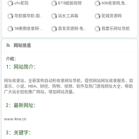
ufo影院
BT8姐姐视频
606收录网,免费自动秒收录网址,提供自动收录,网站导航大全源码,自动链,友情链接交换。
导航猫导航-国内专业的技术资源网分类平台
站长工具箱
驼城资源网
58美图收录网-自动收录网站-流量交换-自动链
首发资源网-免费资源下载-最新php源码下载-热门资源下载
我要乐网址导航
网站信息
介绍：
1：网站简介：
网址收录站，全新架构自动秒收录网址导航，提供网站网址收录服务，如
音乐、小说、NBA、财经、购物、视频、软件及热门游戏网址大全，帮助
广大站长轻松推广网站，增加网站流量。
2：最新网址：
www.4nw.cn
3：关键字：