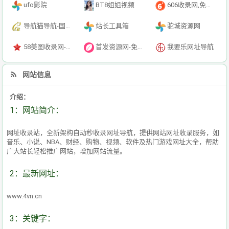
ufo影院
BT8姐姐视频
606收录网,免费自动秒收录网址,提供自动收录,网站导航大全源码,自动链,友情链接交换。
导航猫导航-国内专业的技术资源网分类平台
站长工具箱
驼城资源网
58美图收录网-自动收录网站-流量交换-自动链
首发资源网-免费资源下载-最新php源码下载-热门资源下载
我要乐网址导航
网站信息
介绍：
1：网站简介：
网址收录站，全新架构自动秒收录网址导航，提供网站网址收录服务，如
音乐、小说、NBA、财经、购物、视频、软件及热门游戏网址大全，帮助
广大站长轻松推广网站，增加网站流量。
2：最新网址：
www.4vn.cn
3：关键字：