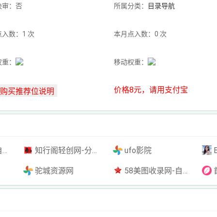
快审：否
所属分类：
目录导航
入数：1 次
本月点入数：0 次
权重：
移动权重：
价格8元，请用支付宝
插件
知行阁轻创网-分享网络赚钱项目-全网首发副业项目实操平台-副业创业项目网
ufo影院
驼城资源网
58美图收录网-自动收录网站-流量交换-自动链
首