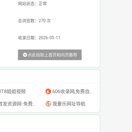
网站状态：正常
总浏览数：270 次
收录日期：2026-05-11
点此自助上首页和内页推荐
BT8姐姐视频
606收录网,免费自动秒收录网址,提供自动收录,网站导航大全源码,自动链,友情链接交换。
发资源网-免费资源下载-最新php源码下载-热门资源下载
我要乐网址导航