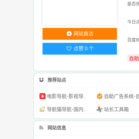
是否
今日点
网站直达
百度
点赞 0 个
推荐站点
电影导航-影视导航-电影搜索-影视搜索-电影站收录
自助广告系统-自助广告源码-自助投放广告
导航猫导航-国内专业的技术资源网分类平台
站长工具箱
网站信息