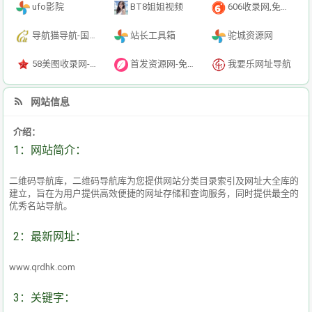
ufo影院
BT8姐姐视频
606收录网,免费自动秒收录网址,提供自动收录,网站导航大全源码,自动链,友情链接交换。
导航猫导航-国内专业的技术资源网分类平台
站长工具箱
驼城资源网
58美图收录网-自动收录网站-流量交换-自动链
首发资源网-免费资源下载-最新php源码下载-热门资源下载
我要乐网址导航
网站信息
介绍：
1：网站简介：
二维码导航库，二维码导航库为您提供网站分类目录索引及网址大全库的
建立，旨在为用户提供高效便捷的网址存储和查询服务，同时提供最全的
优秀名站导航。
2：最新网址：
www.qrdhk.com
3：关键字：