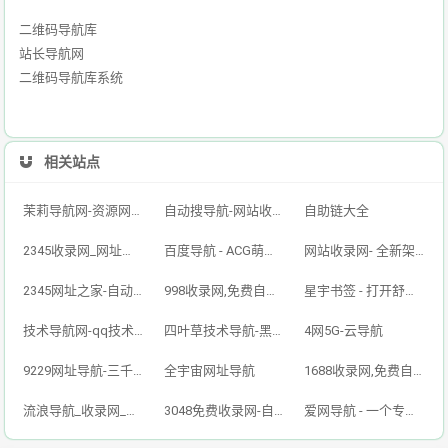
二维码导航库
站长导航网
二维码导航库系统
相关站点
茉莉导航网-资源网址导航,汇集各大资源网,全网优质技术教程网
自动搜导航-网站收录-自动收录网-网址收录-自动秒收录
自助链大全
2345收录网_网址导航_免费收录网站_自动收录网_秒收录
百度导航 - ACG萌次元丨ACG导航网丨二次元导航丨资源网导航丨福利网址导航 - BaiDu导航
网站收录网- 全新架构自动秒收录网址导航，实现自主提交，自动化收录，打造百万网址库
2345网址之家-自动秒收录,好网址导航
998收录网,免费自动秒收录网址,提供自动收录,网站导航大全源码,自动链,友情链接交换。
星宇书签 - 打开舒适旅程，畅享资源之旅
技术导航网-qq技术导航网-专注网址收录研究
四叶草技术导航-黑科技,资源导航,云端,QQ技术导航网分享网络精品资源平台,多开,云端,网站源码,QQ技术,教程网,小刀娱乐网
4网5G-云导航
9229网址导航-三千万网民的首选（已创建12年）
全宇宙网址导航
1688收录网,免费自动秒收录网址,提供自动收录,网站导航大全源码,自动链,友情链接交换。
流浪导航_收录网_免费收录网站_自动收录网_秒收录
3048免费收录网-自动链接-友情链接网
爱网导航 - 一个专注收集分享优质免费资源的导航