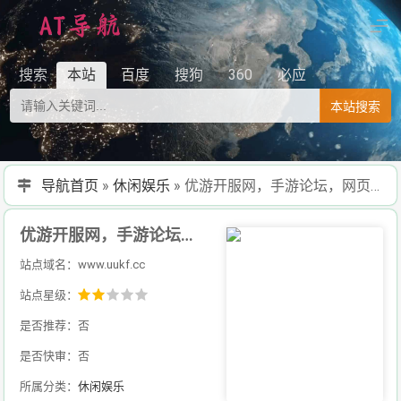
搜索
本站
百度
搜狗
360
必应
本站搜索
导航首页
»
休闲娱乐
»
优游开服网，手游论坛，网页游戏论坛
优游开服网，手游论坛，网页游戏论坛
站点域名：www.uukf.cc
站点星级：
是否推荐：否
是否快审：否
所属分类：
休闲娱乐