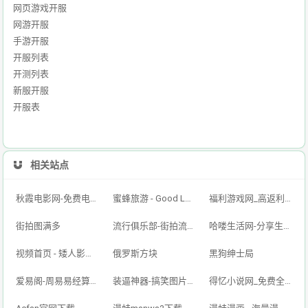
网页游戏开服
网游开服
手游开服
开服列表
开测列表
新服开服
开服表
相关站点
秋霞电影网-免费电影在线观看，2025最新电影、电视剧、综艺、动漫等，每天更新！
蜜蜂旅游 - Good Luck To You!
福利游戏网_高返利网页游戏_单职业传奇网页游戏_三国策略游戏_变态页游平台_130游戏_圣妖网络
街拍图满多
流行俱乐部-街拍流行馆-街拍美女图片网站
哈喽生活网-分享生活中的点点滴滴，让你爱上每一天
视频首页 - 矮人影视-喝茶影院-2024最新影视大全免费在线观看
俄罗斯方块
黑狗绅士局
爱易阁-周易易经算卦算命网
装逼神器-搞笑图片-搞笑趣味幽默-虚构场景的神器- 自动生成图片
得忆小说网_免费全本小说_好看的小说推荐