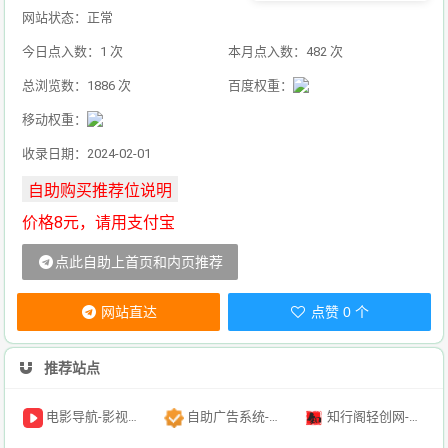
网站状态：正常
今日点入数：1 次
本月点入数：482 次
总浏览数：1886 次
百度权重：
移动权重：
收录日期：2024-02-01
价格8元，请用支付宝
点此自助上首页和内页推荐
网站直达
点赞 0 个
推荐站点
电影导航-影视导航-电影搜索-影视搜索-电影站收录
自助广告系统-自助广告源码-自助投放广告插件
知行阁轻创网-分享网络赚钱项目-全网首发副业项目实操平台-副业创业项目网