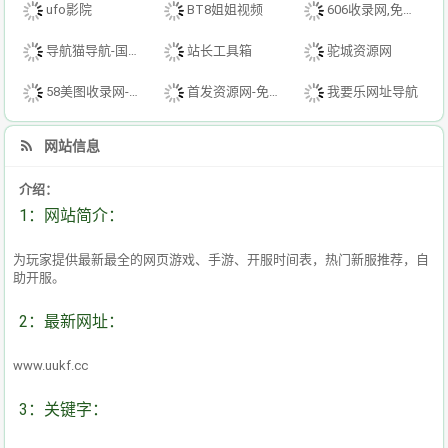
ufo影院
BT8姐姐视频
606收录网,免费自动秒收录网址,提供自动收录,网站导航大全源码,自动链,友情链接交换。
导航猫导航-国内专业的技术资源网分类平台
站长工具箱
驼城资源网
58美图收录网-自动收录网站-流量交换-自动链
首发资源网-免费资源下载-最新php源码下载-热门资源下载
我要乐网址导航
网站信息
介绍：
1：网站简介：
为玩家提供最新最全的网页游戏、手游、开服时间表，热门新服推荐，自
助开服。
2：最新网址：
www.uukf.cc
3：关键字：