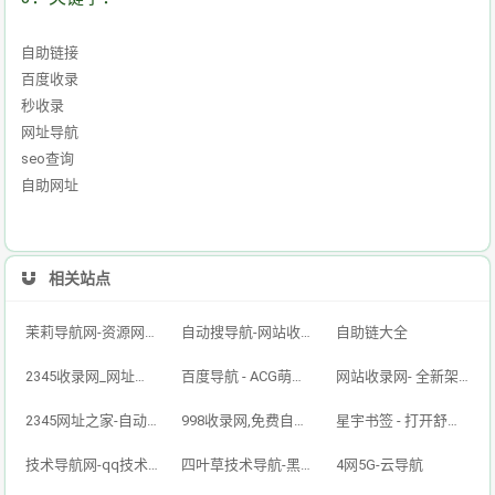
自助链接
百度收录
秒收录
网址导航
seo查询
自助网址
相关站点
茉莉导航网-资源网址导航,汇集各大资源网,全网优质技术教程网
自动搜导航-网站收录-自动收录网-网址收录-自动秒收录
自助链大全
2345收录网_网址导航_免费收录网站_自动收录网_秒收录
百度导航 - ACG萌次元丨ACG导航网丨二次元导航丨资源网导航丨福利网址导航 - BaiDu导航
网站收录网- 全新架构自动秒收录网址导航，实现自主提交，自动化收录，打造百万网址库
2345网址之家-自动秒收录,好网址导航
998收录网,免费自动秒收录网址,提供自动收录,网站导航大全源码,自动链,友情链接交换。
星宇书签 - 打开舒适旅程，畅享资源之旅
技术导航网-qq技术导航网-专注网址收录研究
四叶草技术导航-黑科技,资源导航,云端,QQ技术导航网分享网络精品资源平台,多开,云端,网站源码,QQ技术,教程网,小刀娱乐网
4网5G-云导航