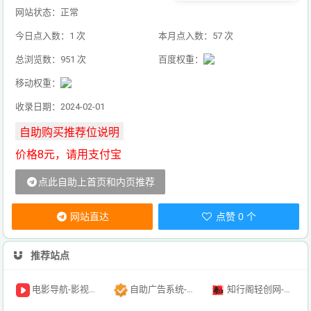
网站状态：正常
今日点入数：1 次
本月点入数：57 次
总浏览数：951 次
百度权重：
移动权重：
收录日期：2024-02-01
价格8元，请用支付宝
点此自助上首页和内页推荐
网站直达
点赞 0 个
推荐站点
电影导航-影视导航-电影搜索-影视搜索-电影站收录
自助广告系统-自助广告源码-自助投放广告插件
知行阁轻创网-分享网络赚钱项目-全网首发副业项目实操平台-副业创业项目网