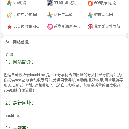
ufo影院
BT8姐姐视频
606收录网,免费自动秒收录网址,提供自动收录,网站导航大全源码,自动链,友情链接交换。
导航猫导航-国内专业的技术资源网分类平台
站长工具箱
驼城资源网
58美图收录网-自动收录网站-流量交换-自动链
首发资源网-免费资源下载-最新php源码下载-热门资源下载
我要乐网址导航
网站信息
介绍：
1：网站简介：
巴适自动秒收录ibashi.net是一个分享优秀的网址的分类目录导航网站,为
你提供seo查询,自动收录网站,分类目录导航,自助链接,秒收录,网址导航等
服务,自助式申请快速免费加入巴适自动秒收录，获取高质量的百度收录
soe蜘蛛自然流量！
2：最新网址：
ibashi.net
3：关键字：