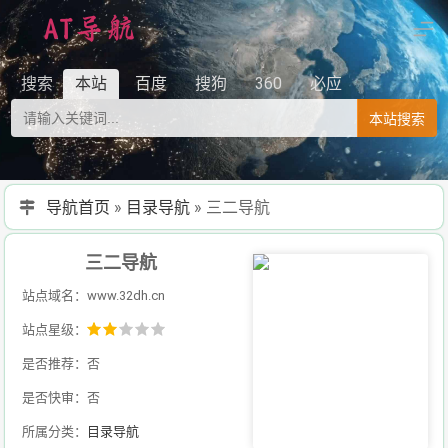
搜索
本站
百度
搜狗
360
必应
本站搜索
导航首页
»
目录导航
»
三二导航
三二导航
站点域名：www.32dh.cn
站点星级：
是否推荐：否
是否快审：否
所属分类：
目录导航