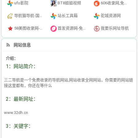
ufo影院
BT8姐姐视频
606收录网,免费自动秒收录网址,提供自动收录,网站导航大全源码,自动链,友情链接交换。
导航猫导航-国内专业的技术资源网分类平台
站长工具箱
驼城资源网
58美图收录网-自动收录网站-流量交换-自动链
首发资源网-免费资源下载-最新php源码下载-热门资源下载
我要乐网址导航
网站信息
介绍：
1：网站简介：
三二导航是一个免费收录的导航网站,网站收录全网网站，你需要的网站链
接这里都有，你还在等什么
2：最新网址：
www.32dh.cn
3：关键字：