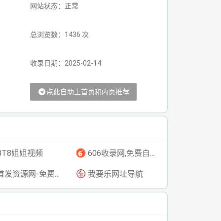
网站状态：正常
总浏览数：1436 次
收录日期：2025-02-14
点此自助上首页和内页推荐
BT8姐姐视频
606收录网,免费自动秒收录网址,提供自动收录,网站导航大全源码,自动链,友情链接交换。
发资源网-免费资源下载-最新php源码下载-热门资源下载
我要乐网址导航