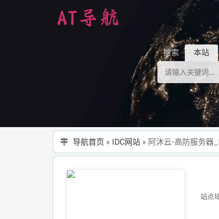
搜索
本站
导航首页
»
IDC网站
»
阿沐云-高防服务器_
站点域