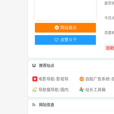
是否
今日点
网站直达
百度
点赞 0 个
推荐站点
电影导航-影视导航-电影搜索-影视搜索-电影站收录
自助广告系统-自助广告源码-自助投放广告
导航猫导航-国内专业的技术资源网分类平台
站长工具箱
网站信息