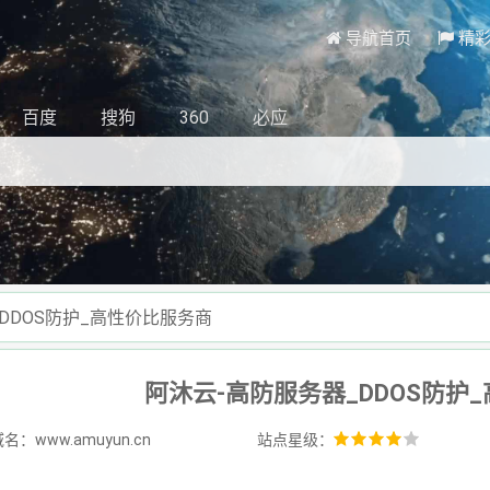
导航首页
精
百度
搜狗
360
必应
DDOS防护_高性价比服务商
阿沐云-高防服务器_DDOS防护
名：www.amuyun.cn
站点星级：