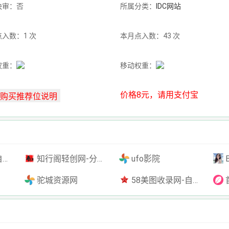
快审：否
所属分类：
IDC网站
入数：1 次
本月点入数：43 次
权重：
移动权重：
价格8元，请用支付宝
插件
知行阁轻创网-分享网络赚钱项目-全网首发副业项目实操平台-副业创业项目网
ufo影院
驼城资源网
58美图收录网-自动收录网站-流量交换-自动链
首