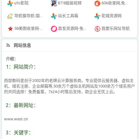
ufo影院
BT8姐姐视频
606收录网,免费自动秒收录网址,提供自动收录,网站导航大全源码,自动链,友情链接交换。
导航猫导航-国内专业的技术资源网分类平台
站长工具箱
驼城资源网
58美图收录网-自动收录网站-流量交换-自动链
首发资源网-免费资源下载-最新php源码下载-热门资源下载
我要乐网址导航
网站信息
介绍：
1：网站简介：
西部数码是创于2002年的老牌云计算服务商。专业提供云服务器、虚拟主
机、域名注册、企业邮箱等,50余万个虚拟主机网站及1000余万个域名用户
的共同选择！免费备案，7x24小时售后支持，助企业无忧上云。
2：最新网址：
www.west.cn
3：关键字：