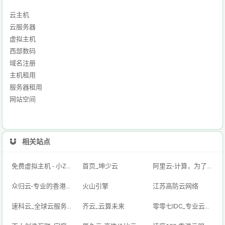
云主机
云服务器
虚拟主机
西部数码
域名注册
主机租用
服务器租用
网站空间
相关站点
免费虚拟主机 - 小Z云——免费虚拟主机
首页_坤少云
阿里云-计算，为了无法计算的价值
众归云-专业的香港云服务器_云主机_VPS挂机宝_高防CDN_服务器租用提供商！
火山引擎
江苏高防云网络
速科云_全球云服务提供商_专业的云计算解决方案
齐云_云算未来
零零七IDC_专业云计算服务提供商_高效稳定的服务器租用与托管服务