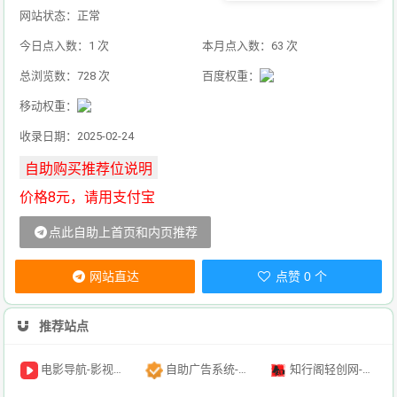
网站状态：正常
今日点入数：1 次
本月点入数：63 次
总浏览数：728 次
百度权重：
移动权重：
收录日期：2025-02-24
价格8元，请用支付宝
点此自助上首页和内页推荐
网站直达
点赞 0 个
推荐站点
电影导航-影视导航-电影搜索-影视搜索-电影站收录
自助广告系统-自助广告源码-自助投放广告插件
知行阁轻创网-分享网络赚钱项目-全网首发副业项目实操平台-副业创业项目网