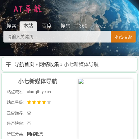
搜索
本站
百度
搜狗
360
必应
本站搜索
导航首页
»
网络收集
»
小七新媒体导航
小七新媒体导航
站点域名：xiaoqifuye.cn
站点星级：
是否推荐：否
是否快审：否
所属分类：
网络收集