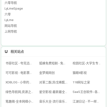
六零导航
LyLmeSpage
六零
LyLme
网站导航
上网导航
相关站点
书容社区 - 夸克迅雷百度网盘资源,网盘资源搜索,免费好用的云盘搜索引擎！
狐蜂免费短剧 - 免费短剧看全集抖音短剧搜索引擎 - 搜剧网-免费资源搜索平台抖音短剧--搜索神器
校园社区-大学生专属的校园交友平台
可可影视 - 电影票房排行榜,imdb评分,影评,找最好看的影视
金梦阁网创
猫眼8影视
XDBLOG - 小帝的个人博客
对苯二酚,异戊烯醛,异戊烯醇321,防黄剂,丁酰肼原药,甲醇钠溶液,乙醇钠溶液_山东欣烨生物
118网址之家
绿色导航网,资源之家,搜索大全,绿色软件,资源快讯,安全的专业导航站
星空影视-最新最全影视免费在线观看
SaaS王创软件--各种小程序个人博客企业网站搭建-小红书/抖音/快手全自动引流获客工具-王创科技
笔趣阁-全本网络小说免费在线阅读
音乐大全-流行音乐免费听
江湖日记 - 不一样的江湖