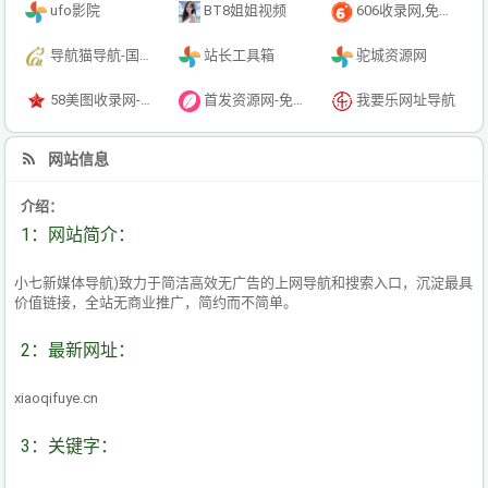
ufo影院
BT8姐姐视频
606收录网,免费自动秒收录网址,提供自动收录,网站导航大全源码,自动链,友情链接交换。
导航猫导航-国内专业的技术资源网分类平台
站长工具箱
驼城资源网
58美图收录网-自动收录网站-流量交换-自动链
首发资源网-免费资源下载-最新php源码下载-热门资源下载
我要乐网址导航
网站信息
介绍：
1：网站简介：
小七新媒体导航)致力于简洁高效无广告的上网导航和搜索入口，沉淀最具
价值链接，全站无商业推广，简约而不简单。
2：最新网址：
xiaoqifuye.cn
3：关键字：