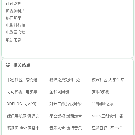
可可影视
影视资料库
热门明星
电影排行榜
电影票房榜
最新电影
相关站点
书容社区 - 夸克迅雷百度网盘资源,网盘资源搜索,免费好用的云盘搜索引擎！
狐蜂免费短剧 - 免费短剧看全集抖音短剧搜索引擎 - 搜剧网-免费资源搜索平台抖音短剧--搜索神器
校园社区-大学生专属的校园交友平台
可可影视 - 电影票房排行榜,imdb评分,影评,找最好看的影视
金梦阁网创
猫眼8影视
XDBLOG - 小帝的个人博客
对苯二酚,异戊烯醛,异戊烯醇321,防黄剂,丁酰肼原药,甲醇钠溶液,乙醇钠溶液_山东欣烨生物
118网址之家
绿色导航网,资源之家,搜索大全,绿色软件,资源快讯,安全的专业导航站
星空影视-最新最全影视免费在线观看
SaaS王创软件--各种小程序个人博客企业网站搭建-小红书/抖音/快手全自动引流获客工具-王创科技
笔趣阁-全本网络小说免费在线阅读
音乐大全-流行音乐免费听
江湖日记 - 不一样的江湖