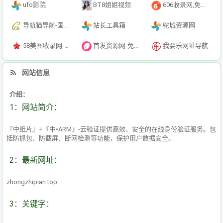
ufo影院
BT8姐姐视频
606收录网,免费自动秒收录网址,提供自动收录,网站导航大全源码,自动链,友情链接交换。
导航猫导航-国内专业的技术资源网分类平台
站长工具箱
驼城资源网
58美图收录网-自动收录网站-流量交换-自动链
首发资源网-免费资源下载-最新php源码下载-热门资源下载
我要乐网址导航
网站信息
介绍：
1：网站简介：
『中纸片』+『中•ARM』-云验证提供高效、安全的在线身份验证服务。包
括防抓包、防截屏、断网检测等功能，保护用户数据安全。
2：最新网址：
zhongzhipian.top
3：关键字：