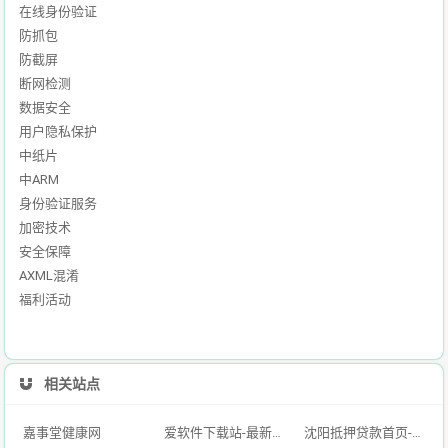
在线身份验证
防抓包
防截屏
断网检测
数据安全
用户隐私保护
中纸片
中ARM
身份验证服务
加密技术
安全保障
AXML混淆
福利活动
相关站点
嘉事堂健康网
爱软件下载站-最新的手机软件,好玩的手机游戏,免费的绿色电脑软件下载平台
沈阳抵押贷款首页-银行房产抵押贷款及个人房屋二次抵押贷款-「单签不验点不看征信」