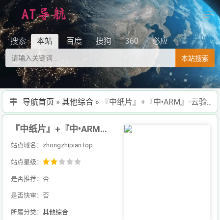
搜索
本站
百度
搜狗
360
必应
本站搜索
导航首页
»
其他综合
»
『中纸片』+『中•ARM』-云验证 | 在线身份验证解决方案
『中纸片』+『中•ARM』-云验证 | 在线身份验证解决方案
站点域名：zhongzhipian.top
站点星级：
是否推荐：否
是否快审：否
所属分类：
其他综合