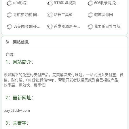
ufo影院
BT8姐姐视频
606收录网,免费自动秒收录网址,提供自动收录,网站导航大全源码,自动链,友情链接交换。
导航猫导航-国内专业的技术资源网分类平台
站长工具箱
驼城资源网
58美图收录网-自动收录网站-流量交换-自动链
首发资源网-免费资源下载-最新php源码下载-热门资源下载
我要乐网址导航
网站信息
介绍：
1：网站简介：
毁斧旗下的免签约支付产品，完美解决支付难题，一站式接入支付宝，微
信，财付通，QQ钱包,微信wap，帮助开发者快速集成到自己相应产品，
效率高，见效快，费率低！
2：最新网址：
pay.52ddw.com
3：关键字：