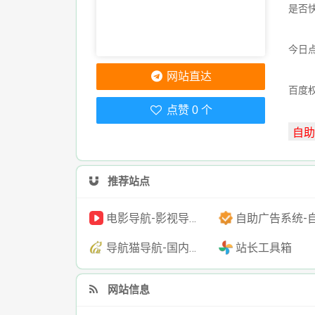
是否
今日点
网站直达
百度
点赞 0 个
推荐站点
电影导航-影视导航-电影搜索-影视搜索-电影站收录
自助广告系统-自助广告源码-自助投放广告
导航猫导航-国内专业的技术资源网分类平台
站长工具箱
网站信息