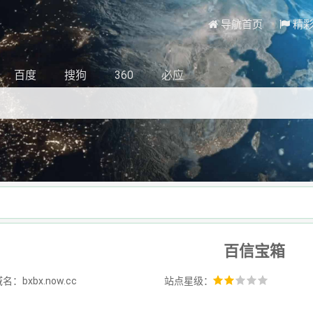
导航首页
精
百度
搜狗
360
必应
百信宝箱
：bxbx.now.cc
站点星级：