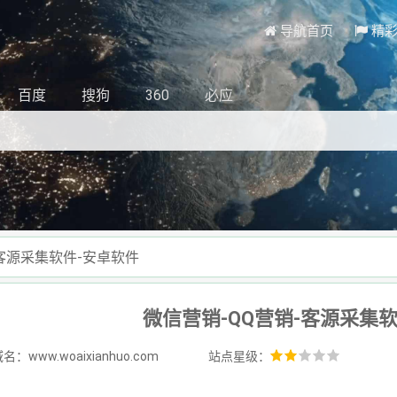
导航首页
精
百度
搜狗
360
必应
-客源采集软件-安卓软件
微信营销-QQ营销-客源采集
：www.woaixianhuo.com
站点星级：