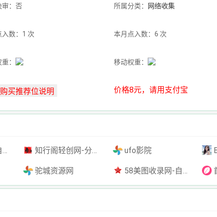
快审：否
所属分类：
网络收集
入数：1 次
本月点入数：6 次
权重：
移动权重：
价格8元，请用支付宝
插件
知行阁轻创网-分享网络赚钱项目-全网首发副业项目实操平台-副业创业项目网
ufo影院
驼城资源网
58美图收录网-自动收录网站-流量交换-自动链
首