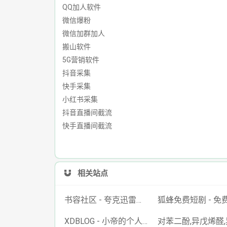
QQ加人软件
微信爆粉
微信加群加人
搬山软件
5G营销软件
抖音采集
快手采集
小红书采集
抖音直播间截流
快手直播间截流
相关站点
书容社区 - 夸克迅雷百度网盘资源,网盘资源搜索,免费好用的云盘搜索引擎！
XDBLOG - 小帝的个人博客