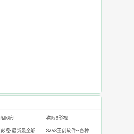
梦阁网创
猫眼8影视
星空影视-最新最全影视免费在线观看
SaaS王创软件--各种小程序个人博客企业网站搭建-小红书/抖音/快手全自动引流获客工具-王创科技