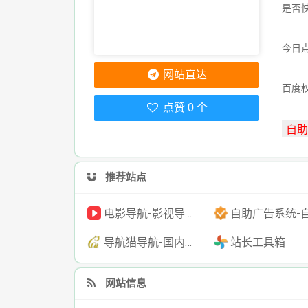
是否
今日点
网站直达
百度
点赞 0 个
推荐站点
电影导航-影视导航-电影搜索-影视搜索-电影站收录
自助广告系统-自助广告源码-自助投放广告
导航猫导航-国内专业的技术资源网分类平台
站长工具箱
网站信息