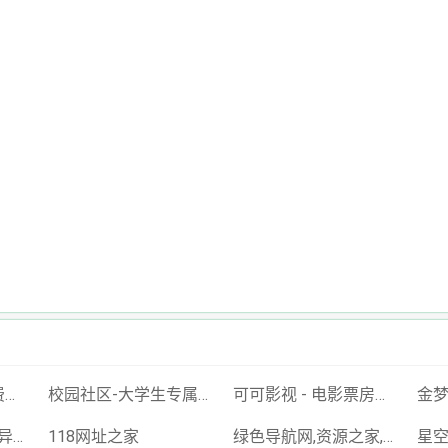
狐蜂免费短剧 - 免费短剧看全集抖音短剧搜索引擎 - 搜剧网-免费资源搜索平台抖音短剧--搜索神器
校园社区-大学生专属的校园交友平台
可可影视 - 电影票房排行榜,imdb评分,影评,找最好看的影视
金
对苯二酚,异戊烯醛,异戊烯醇321,防黄剂,丁酰肼原药,甲醇钠溶液,乙醇钠溶液_山东欣烨生物
118网址之家
绿色导航网,资源之家,搜索大全,绿色软件,资源快讯,安全的专业导航站