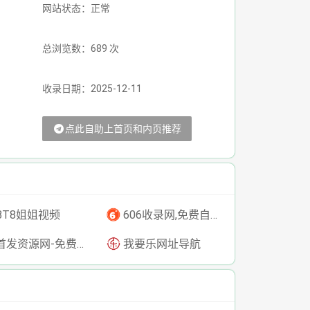
网站状态：正常
总浏览数：689 次
收录日期：2025-12-11
点此自助上首页和内页推荐
BT8姐姐视频
606收录网,免费自动秒收录网址,提供自动收录,网站导航大全源码,自动链,友情链接交换。
发资源网-免费资源下载-最新php源码下载-热门资源下载
我要乐网址导航