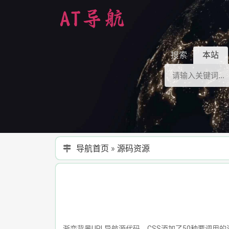
搜索
本站
导航首页
»
源码资源
渐变背景URL导航源代码，CSS添加了50种要调用的