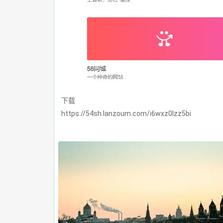
下载
https://54sh.lanzoum.com/i6wxz0lzz5bi