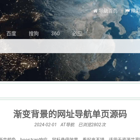
导航首页
精
百度
搜狗
360
必应
渐变背景的网址导航单页源码
2024-02-01 AT导航 已浏览2802次
渐变颜色，boostrap响应，鼠标悬停效果，看起来不错，适用于资源共享