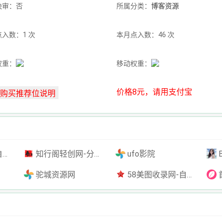
快审：否
所属分类：
博客资源
入数：1 次
本月点入数：46 次
权重：
移动权重：
价格8元，请用支付宝
插件
知行阁轻创网-分享网络赚钱项目-全网首发副业项目实操平台-副业创业项目网
ufo影院
驼城资源网
58美图收录网-自动收录网站-流量交换-自动链
首