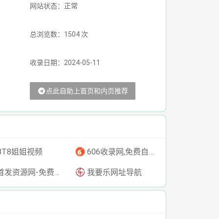
网站状态：正常
总浏览数：1504 次
收录日期：2024-05-11
点此自助上首页和内页推荐
BT8姐姐视频
606收录网,免费自动秒收录网址,提供自动收录,网站导航大全源码,自动链,友情链接交换。
发资源网-免费资源下载-最新php源码下载-热门资源下载
我要乐网址导航