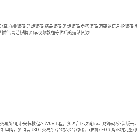
享,商业源码,游戏源码,精品源码,游戏源码,免费源码,源码论坛,PHP源码
微赞微擎插件,网游棋牌源码,视频教程等优质的建站资源!
易所/附带安装教程/带VUE工程，多语言区块链trx理财源码/外贸版云理财
财-申购，多语言USDT交易所/合约/秒合约/借币质押/IEO认购/K线完