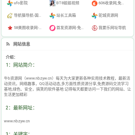
ufo影院
BT8姐姐视频
606收录网,免费自动秒收录网址,提供自动收录,网站导航大全源码,自动链,友情链接交换。
导航猫导航-国内专业的技术资源网分类平台
站长工具箱
驼城资源网
58美图收录网-自动收录网站-流量交换-自动链
首发资源网-免费资源下载-最新php源码下载-热门资源下载
我要乐网址导航
网站信息
介绍：
1：网站简介：
牛b资源网（www.nbzyw.cn）每天为大家更新各种实用技术教程，最新活
动资讯，网络趣事，QQ活动动态,多方面性质资源分享,免费源码交流学习
基地,绿色、安全，搞笑的软件基地.记得每天都要访问一下我们的网站、让
生活更加精彩
2：最新网址：
www.nbzyw.cn
3：关键字：