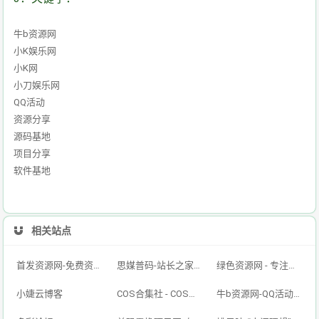
牛b资源网
小K娱乐网
小K网
小刀娱乐网
QQ活动
资源分享
源码基地
项目分享
软件基地
相关站点
首发资源网-免费资源下载-最新php源码下载-热门资源下载
思媒普码-站长之家，思媒普码网，Windows系统，php源码，技术之家，电脑疑难解答，SEO优化
绿色资源网 - 专注于网络精品资源分享的绿色软件仓库基地
小婕云博客
COS合集社 - COS写真合集资源站
牛b资源网-QQ活动-资源分享-源码基地-项目分享-安卓绿色软件基地