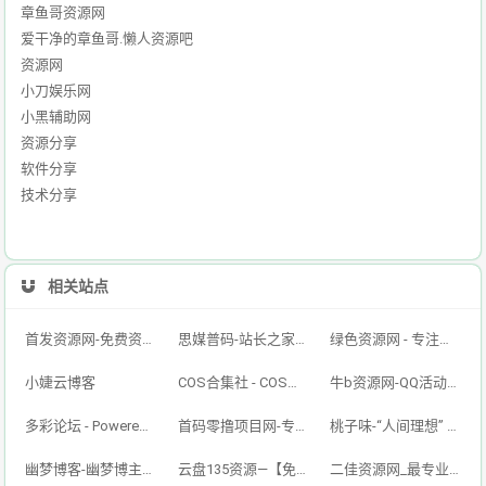
章鱼哥资源网
爱干净的章鱼哥.懒人资源吧
资源网
小刀娱乐网
小黑辅助网
资源分享
软件分享
技术分享
相关站点
首发资源网-免费资源下载-最新php源码下载-热门资源下载
思媒普码-站长之家，思媒普码网，Windows系统，php源码，技术之家，电脑疑难解答，SEO优化
绿色资源网 - 专注于网络精品资源分享的绿色软件仓库基地
小婕云博客
COS合集社 - COS写真合集资源站
牛b资源网-QQ活动-资源分享-源码基地-项目分享-安卓绿色软件基地
多彩论坛 - Powered by Discuz!
首码零撸项目网-专注于分享资源-聚合资源分享-免费发文-资源首发网
桃子味-“人间理想” - 一个有意思的网站
幽梦博客-幽梦博主资源源码网幽梦语录文案网幽梦网络幽梦官网幽梦官网
云盘135资源—【免费下载】 - Powered by Discuz!
二佳资源网_最专业的资源收集分享平台,有图有质量的资源教程源码分享