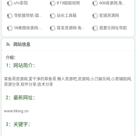
ufo影院
BT8姐姐视频
606收录网,免费自动秒收录网址,提供自动收录,网站导航大全源码,自动链,友情链接交换。
导航猫导航-国内专业的技术资源网分类平台
站长工具箱
驼城资源网
58美图收录网-自动收录网站-流量交换-自动链
首发资源网-免费资源下载-最新php源码下载-热门资源下载
我要乐网址导航
网站信息
介绍：
1：网站简介：
章鱼哥资源网,爱干净的章鱼哥.懒人资源吧,资源网,小刀娱乐网,小黑辅助网,
资源分享,软件分享,技术分享
2：最新网址：
www.lrking.cn
3：关键字：