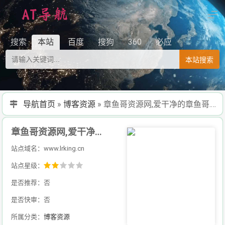
搜索
本站
百度
搜狗
360
必应
本站搜索
导航首页
»
博客资源
»
章鱼哥资源网,爱干净的章鱼哥.懒人资源吧,资源网,小刀娱乐网,小黑辅助网,资源分享,软件分享,技术分享
章鱼哥资源网,爱干净的章鱼哥.懒人资源吧,资源网,小刀娱乐网,小黑辅助网,资源分享,软件分享,技术分享
站点域名：www.lrking.cn
站点星级：
是否推荐：否
是否快审：否
所属分类：
博客资源